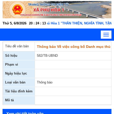
chức, người lao động xã Phú Hòa 1 "THÂN THIỆN, NGHĨA TÌNH, TẬN TỤ
Thứ 5, 6/8/2026
20
:
24
:
13
Toggl
navig
Tiêu đề văn bản
Thông báo Về việc công bố Danh mục thủ t
Số hiệu
582/TB-UBND
Phạm vi
Ngày hiệu lực
Loại văn bản
Thông báo
Tài liệu đính kèm
Mô tả
Xem chi tiết toàn văn