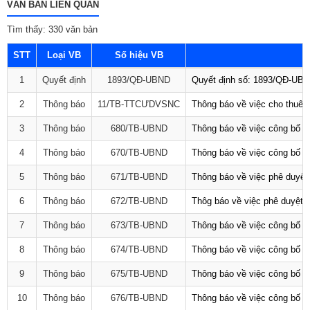
VĂN BẢN LIÊN QUAN
Tìm thấy: 330 văn bản
STT
Loại VB
Số hiệu VB
1
Quyết định
1893/QĐ-UBND
Quyết định số: 1893/QĐ-UBND
2
Thông báo
11/TB-TTCƯDVSNC
Thông báo về việc cho thuê 
3
Thông báo
680/TB-UBND
Thông báo về việc công bố D
4
Thông báo
670/TB-UBND
Thông báo về việc công bố D
5
Thông báo
671/TB-UBND
Thông báo về việc phê duyệt 
6
Thông báo
672/TB-UBND
Thôg báo về việc phê duyệt q
7
Thông báo
673/TB-UBND
Thông báo về việc công bố Da
8
Thông báo
674/TB-UBND
Thông báo về việc công bố D
9
Thông báo
675/TB-UBND
Thông báo về việc công bố D
10
Thông báo
676/TB-UBND
Thông báo về việc công bố t