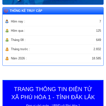
THỐNG KÊ TRUY CẬP
Hôm nay :
7
Hôm qua :
125
Tháng 08 :
649
Tháng trước :
2.832
Năm 2026 :
18.585
TRANG THÔNG TIN ĐIỆN TỬ
XÃ PHÚ HÒA 1 - TỈNH ĐẮK LẮK
Đơn vị chủ quản : UBND xã Phú Hòa 1