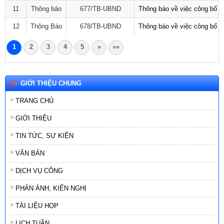
11
Thông báo
677/TB-UBND
Thông báo về việc công bố D
12
Thông Báo
678/TB-UBND
Thông báo về việc công bố D
1
2
3
4
5
»
»»
GIỚI THIỆU CHUNG
TRANG CHỦ
GIỚI THIỆU
TIN TỨC, SỰ KIỆN
VĂN BẢN
DỊCH VỤ CÔNG
PHẢN ÁNH, KIẾN NGHỊ
TÀI LIỆU HỌP
LỊCH TUẦN