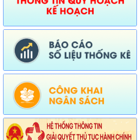
quản lý của Sở Nông nghiệp và Môi trường)
Ngày ban hành: (30/07/2026)
Số:
676/TB-UBND
Tên:
(Thông báo về việc công bố thủ tục hành chính nội bộ
được sửa đổi, bổ sung trong lĩnh vực đường thủy nội địa thuộc
phạm vi chức năng quản lý của Sở Xây dựng)
Ngày ban hành: (30/07/2026)
Số:
677/TB-UBND
Tên:
(Thông báo về việc công bố Danh mục thủ tục hành chính
được sửa đổi, bổ sung lĩnh vực an toàn bức xạ và hạt nhân
thuộc phạm vi chức năng quản lý của Sở Khoa học và Công
nghệ)
Ngày ban hành: (30/07/2026)
Số:
678/TB-UBND
Tên:
(Thông báo về việc công bố Danh mục thủ tục hành chính
mới ban hành và bị bãi bỏ lĩnh vực Viên chức thuộc phạm vi
chức năng quản lý của Sở Nội vụ)
Ngày ban hành: (30/07/2026)