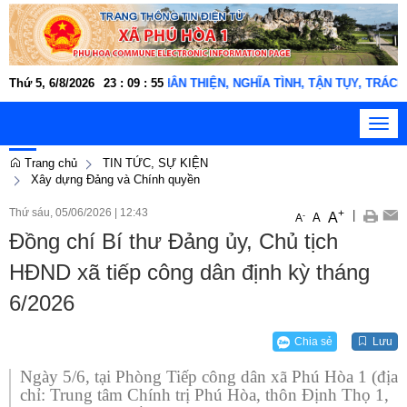
o động xã Phú Hòa 1 "THÂN THIỆN, NGHĨA TÌNH, TẬN TỤY, TRÁCH NHIỆM
Thứ 5, 6/8/2026
23
:
09
:
55
Toggl
navig
Trang chủ
TIN TỨC, SỰ KIỆN
Xây dựng Đảng và Chính quyền
Thứ sáu, 05/06/2026
|
12:43
+
|
A
-
A
A
Đồng chí Bí thư Đảng ủy, Chủ tịch
HĐND xã tiếp công dân định kỳ tháng
6/2026
Chia sẻ
Lưu
Ngày 5/6, tại Phòng Tiếp công dân xã Phú Hòa 1 (địa
chỉ: Trung tâm Chính trị Phú Hòa, thôn Định Thọ 1,