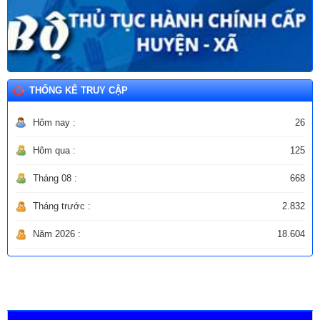
THỐNG KÊ TRUY CẬP
Hôm nay :
26
Hôm qua :
125
Tháng 08 :
668
Tháng trước :
2.832
Năm 2026 :
18.604