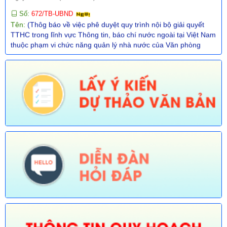
Tên:
(Thôg báo về việc phê duyệt quy trình nội bộ giải quyết
TTHC trong lĩnh vực Thông tin, báo chí nước ngoài tại Việt Nam
thuộc phạm vi chức năng quản lý nhà nước của Văn phòng
UBND tỉnh thực hiện tiếp nhận, trả kết quả không phụ thuộc vào
ĐGHC)
Ngày ban hành: (30/07/2026)
Số:
673/TB-UBND
Tên:
(Thông báo về việc công bố Danh mục thủ tục hành chính
được sửa đổi, bổ sung trong lĩnh vực Phát thanh truyền hình và
thông tin điện tử thuộc phạm vi chức năng quản lý của Sở Văn
hóa, Thể thao và Du lịch)
Ngày ban hành: (30/07/2026)
Số:
674/TB-UBND
Tên:
(Thông báo về việc công bố Danh mục thủ tục hành chính
được sửa đổi, bổ sung, thay thế, bãi bỏ trong lĩnh vực đường
thủy nội địa thuộc phạm vi chức năng quản lý của Sở Xây dựng)
Ngày ban hành: (30/07/2026)
Số:
675/TB-UBND
Tên:
(Thông báo về việc công bố Danh mục thủ tục hành chính
bị bãi bỏ trong lĩnh vực nông nghiệp thuộc phạm vi chức năng