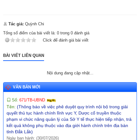
Ngày ban hành: (31/07/2026)
Số:
680/TB-UBND
Tên:
(Thông báo về việc công bố Danh mục thủ tục hành chính
Tác giả:
Quỳnh Chi
mới ban hành lĩnh vực giáo dục và đào tạo thuộc phạm vi, chức
năng quản lý của Sở Giáo dục và Đào tạo)
Tổng số điểm của bài viết là:
0
trong
0
đánh giá
Ngày ban hành: (31/07/2026)
Click để đánh giá bài viết
Số:
670/TB-UBND
Tên:
(Thông báo về việc công bố Danh mục thủ tục hành chính
BÀI VIẾT LIÊN QUAN
ban hành mới trong lĩnh vực phòng cháy, chữa cháy và cứu
nạn, cứu hộ thuộc thẩm quyền giải quyết của UBND cấp xã trên
địa bàn tỉnh Đắk Lắk)
Nội dung đang cập nhật...
Ngày ban hành: (30/07/2026)
VĂN BẢN MỚI
Số:
671/TB-UBND
Tên:
(Thông báo về việc phê duyệt quy trình nội bộ trong giải
quyết thủ tục hành chính lĩnh vực Y, Dược cổ truyền thuộc
phạm vi chức năng quản lý của Sở Y tế thực hiện tiếp nhận, trả
kết quả không phụ thuộc vào địa giới hành chính trên địa bàn
tỉnh Đắk Lắk)
Ngày ban hành: (30/07/2026)
Số:
672/TB-UBND