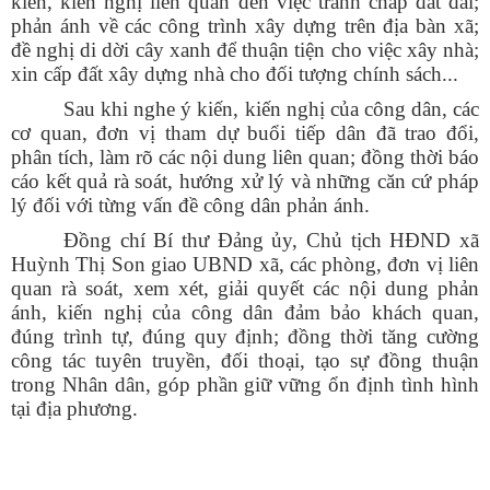
kiến, kiến nghị liên quan đến việc tranh chấp đất đai;
phản ánh về các công trình xây dựng trên địa bàn xã;
đề nghị di dời cây xanh để thuận tiện cho việc xây nhà;
xin cấp đất xây dựng nhà cho đối tượng chính sách...
Sau khi nghe ý kiến, kiến nghị của công dân, các
cơ quan, đơn vị tham dự buổi tiếp dân đã trao đổi,
phân tích, làm rõ các nội dung liên quan; đồng thời báo
cáo kết quả rà soát, hướng xử lý và những căn cứ pháp
lý đối với từng vấn đề công dân phản ánh.
Đồng chí Bí thư Đảng ủy, Chủ tịch HĐND xã
Huỳnh Thị Son giao UBND xã, các phòng, đơn vị liên
quan rà soát, xem xét, giải quyết các nội dung phản
ánh, kiến nghị của công dân đảm bảo khách quan,
đúng trình tự, đúng quy định; đồng thời tăng cường
công tác tuyên truyền, đối thoại, tạo sự đồng thuận
trong Nhân dân, góp phần giữ vững ổn định tình hình
tại địa phương.