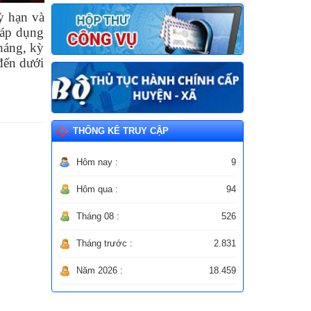
ỳ hạn và
a áp dụng
tháng, kỳ
 đến dưới
THỐNG KÊ TRUY CẬP
Hôm nay :
9
Hôm qua :
94
Tháng 08 :
526
Tháng trước :
2.831
Năm 2026 :
18.459