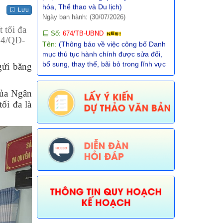
Lưu
Số:
674/TB-UBND
Tên:
(Thông báo về việc công bố Danh
 tối đa
mục thủ tục hành chính được sửa đổi,
214/QĐ-
bổ sung, thay thế, bãi bỏ trong lĩnh vực
đường thủy nội địa thuộc phạm vi chức
năng quản lý của Sở Xây dựng)
gửi bằng
Ngày ban hành: (30/07/2026)
Số:
675/TB-UBND
của Ngân
Tên:
(Thông báo về việc công bố Danh
ối đa là
mục thủ tục hành chính bị bãi bỏ trong
lĩnh vực nông nghiệp thuộc phạm vi
chức năng quản lý của Sở Nông nghiệp
và Môi trường)
Ngày ban hành: (30/07/2026)
Số:
676/TB-UBND
Tên:
(Thông báo về việc công bố thủ
tục hành chính nội bộ được sửa đổi, bổ
sung trong lĩnh vực đường thủy nội địa
thuộc phạm vi chức năng quản lý của
Sở Xây dựng)