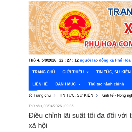
Cán bộ, công chức, viên chức, người lao động xã Phú Hòa 1 "TH
Thứ 4, 5/8/2026
22
:
27
:
13
TRANG CHỦ
GIỚI THIỆU
TIN TỨC, SỰ KIỆN
LIÊN HỆ
DANH MỤC
Thủ tục hành chính
Trang chủ
TIN TỨC, SỰ KIỆN
Kinh tế - Nông ng
Cơ cấu tổ chức
Đảng ủy
Văn hóa xã hội - Kh
Thườn
Thứ sáu, 03/04/2026
|
09:35
Lễ hội và di tích lịch sử
Hội đồng nhân dân
Kinh tế - Nông nghiệ
Văn p
Thườn
Lấy ý kiến dự thảo văn bản
Điều chỉnh lãi suất tối đa đối vớ
Danh lam, thắng cảnh
UBND xã
Xây dựng Đảng và C
Ban x
Ban Ki
Lãnh 
Thông tin quy hoạch, kế hoạch
xã hội