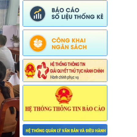
Ngày ban hành: (30/07/2026)
Số:
677/TB-UBND
Tên:
(Thông báo về việc công bố Danh
mục thủ tục hành chính được sửa đổi,
bổ sung lĩnh vực an toàn bức xạ và hạt
nhân thuộc phạm vi chức năng quản lý
của Sở Khoa học và Công nghệ)
Ngày ban hành: (30/07/2026)
Số:
678/TB-UBND
Tên:
(Thông báo về việc công bố Danh
mục thủ tục hành chính mới ban hành
và bị bãi bỏ lĩnh vực Viên chức thuộc
phạm vi chức năng quản lý của Sở Nội
vụ)
Ngày ban hành: (30/07/2026)