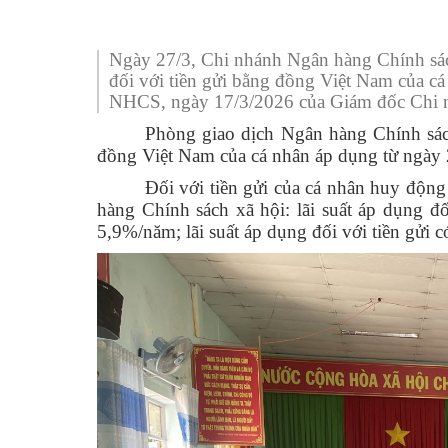
Truyền thống văn hoá
UBMTTQ Việt Nam
Mặt trận và các đoàn
Ủy ban
Ban Vă
Văn p
Hội Li
Công khai ngân sách
Quốc phòng - An nin
Trung 
Phòng 
Hội N
Báo cáo, số liệu thống kê
Ngày 27/3, Chi nhánh Ngân hàng Chính sách 
Hoạt động Hội đồng 
Hội Cự
đối với tiền gửi bằng đồng Việt Nam của c
Văn bản quy phạm pháp luật
NHCS, ngày 17/3/2026 của Giám đốc Chi n
Hoạt động của các t
Đoàn 
Kết quả chương trình, đề tài khoa học
Phòng giao dịch Ngân hàng Chính sách
đồng Việt Nam của cá nhân áp dụng từ ngày 
Chuyển đổi số
Lãnh 
Thông tin dự án
Đối với tiền gửi của cá nhân huy động
Hỏi đáp
hàng Chính sách xã hội: lãi suất áp dụng đố
5,9%/năm; lãi suất áp dụng đối với tiền gửi c
Hỏi đáp công dân