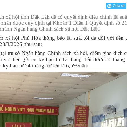
 thể
 kiểm tra Đảng ủy
n hóa - Xã hội
hòng UBND - HĐND
ên hiệp Phụ nữ
Thông báo
Bộ TTHC cấp xã
VBCĐĐH của UBND xã
Kết luận
Chia sẻ
h
tâm Chính trị Phú Hòa
ban trực thuộc
ông dân
Nội dung công khai
Phòng Kinh tế
Kế hoạch
xã hội tỉnh Đắk Lắk đã có quyết định điều chỉnh lãi suất
nhân dân
u chiến binh
Phòng Văn hóa - Xã hội
Công văn
á nhân được quy định tại Khoản 1 Điều 1 Quyết định số 
hánh Ngân hàng Chính sách xã hội Đắk Lắk.
hôn, buôn
TNCS Hồ Chí Minh
Trung tâm phục vụ Hành chính công
Thông báo
 xã hội Phú Hòa thông báo lãi suất tối đa đối với tiền 
28/3/2026 như sau:
đạo UBMTTQ VN
Trung tâm cung ứng Dịch vụ sự nghiệp công:
Báo cáo
 tại trụ sở Ngân hàng Chính sách xã hội, điểm giao dịch 
Quyết định
i với tiền gửi có kỳ hạn từ 12 tháng đến dưới 24 tháng t
ó kỳ hạn từ 24 tháng trở lên là 6,5%/năm.
Chương trình
Chỉ thị